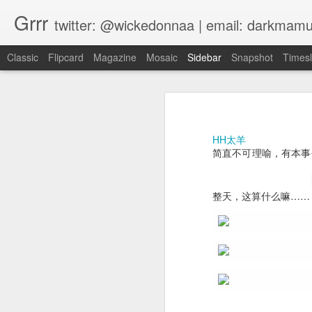
Grrr
twitter: @wickedonnaa | email: darkmam
Classic
Flipcard
Magazine
Mosaic
Sidebar
Snapshot
Timesl
［业主］（商业欺诈）‡B 2016.6.14 ›四川 成都市 新都区 国凤新派客
1
［业主］（商业欺诈）‡
［其他］（其他）‡B 2016.6.13 ›浙江 舟山市 嵊泗县
红辣椒很酸200708
又是老百姓维权，又是警察打手无寸
HH太羊
刘洪华嘉人
［业主］（商业欺诈）2016.6.14 ›吉林 长春市 天富家园
简直不可理喻，有本事
新都区政府，乱！
2成都·桂湖
L秒拍
［农民］（其他）2016.6.13 ›湖北 恩施州 咸丰县 朝阳镇 五龙坪村、谢家坝村
整天，这算什么嘛……
［未知］（强拆）2016.6.14 ›湖北 恩施州 利川市
［工人］（欠薪）2016.6.14 ›广东 佛山市 南海区 月亮湖饭庄
［其他］（商业欺诈）2016.6.14 ›辽宁 抚顺市 优士健身
Anonymous
September 7, 2
［业主］（商业欺诈）2016.6.13 ›广东 汕头市 亿达地产、濠江花园三期