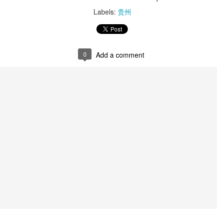
Labels:
贵州
0
Add a comment
Load more