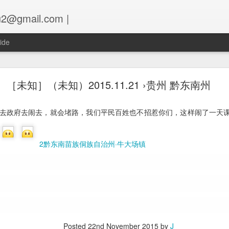
u2@gmail.com |
ide
B 2016.6.14 ›四川 成都市 新都区 国凤新派客
［未知］（未知）2015.11.21 ›贵州 黔东南州
铁的百姓，而且还是妇女，妇女手上还抱着2岁左右的孩子
2成都·祥福镇
去政府去闹去，就会堵路，我们平民百姓也不招惹你们，这样闹了一天
视频
.
Posted
15th June 2016
by
J
2黔东南苗族侗族自治州·牛大场镇
Labels:
业主
四川
1
View comments
016 at 12:15 AM
Posted
22nd November 2015
by
J