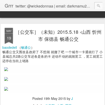
Grrr
twitter: @wickedonnaa | email: darkmamu2@gmail.com |
［公交车］（未知）2015.5.18 ›山西 忻州
MAY
19
市 保德县 畅通公交
baodedell
（
畅通公
）
畅通公交又围攻县政府了 不想闹 就撤了吧 一个城市一卡通就行了 小
县城总共2路公交车还各是各的卡 还动不动的就闹罢工 ，罢工就罢工
还停在当街上堵路
Posted
19th May 2015
by
J